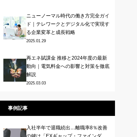
ニューノーマル時代の働き方完全ガイ
ド｜テレワークとデジタル化で実現す
る企業変革と成長戦略
2025.01.29
再エネ賦課金 推移と2024年度の最新
動向｜電気料金への影響と対策を徹底
解説
2025.03.03
事例記事
入社半年で退職続出…離職率8％改善
の鍵は「EXギャップ・ファインダ