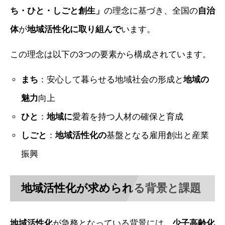
ち・ひと・しごと創生」
の理念に基づき、全国の
自治
体
が
地域活性化に取り組んで
います。
この理念は以下の3つの要素から構成されています。
まち
：安心して暮らせる地域社会の形成と
地域の
魅力
向上
ひと
：
地域に
愛着を持つ人材の確保と育成
しごと
：
地域活性化の
基盤となる雇用創出と産業
振興
地域活性化が求められる背景と課題
地域活性化
が急務となっている背景には、
少子高齢化