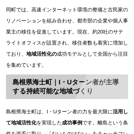
同町では、高速インターネット環境の整備と古民家の
リノベーションを組み合わせ、都市部の企業や個人事
業主の移住を促進しています。現在、約20社のサテ
ライトオフィスが設置され、移住者数も着実に増加し
ており、
地域活性化の
成功モデルとして全国から注目
を集めています。
島根県海士町｜I・Uターン者が主導
する持続可能な地域づくり
島根県海士町は、I・Uターン者の力を最大限に
活用し
て
地域活性化
を実現した
成功事例
です。離島という条
件を逆手に取り、「ないものはない」をキャッチフレ