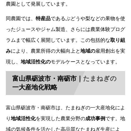
農園として発展しています。
同農園では、
特産品
であるぶどうや梨などの果物を使
ったジュースやジャム製造、さらには農業体験プログ
ラムまで幅広く展開しています。この包括的な
取り組
み
により、農業所得の大幅向上と
地域の
雇用創出を実
現し、
地域活性化の
モデルケースとなっています。
富山県砺波市・南砺市｜たまねぎの
一大産地化戦略
富山県砺波市・南砺市は、たまねぎの一大産地化によ
り
地域活性化
を実現した農業分野の
成功事例
です。地
域の気候条件を活かした高品質なたまねぎ生産によ