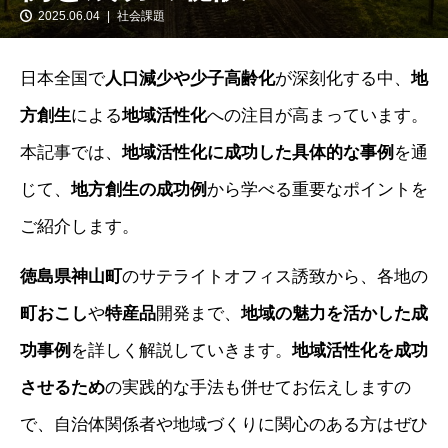
2025.06.04
社会課題
日本全国で
人口減少や少子高齢化
が深刻化する中、
地
方創生
による
地域活性化
への注目が高まっています。
本記事では、
地域活性化に成功した具体的な事例
を通
じて、
地方創生の成功例
から学べる重要なポイントを
ご紹介します。
徳島県神山町
のサテライトオフィス誘致から、各地の
町おこし
や
特産品
開発まで、
地域の魅力を活かした成
功事例
を詳しく解説していきます。
地域活性化を成功
させるため
の実践的な手法も併せてお伝えしますの
で、自治体関係者や地域づくりに関心のある方はぜひ