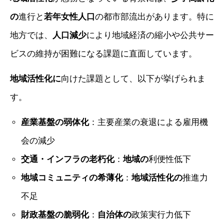
の
進行と
若年女性人口
の都市部流出があります。特に
地方では、
人口減少
により地域経済の縮小や公共サー
ビスの維持が困難になる課題に直面しています。
地域活性化に
向けた課題として、以下が挙げられま
す。
産業基盤の弱体化
：主要産業の衰退による雇用機
会の減少
交通・インフラの老朽化
：
地域の
利便性低下
地域コミュニティの希薄化
：
地域活性化の
推進力
不足
財政基盤の脆弱化
：
自治体の
政策実行力低下