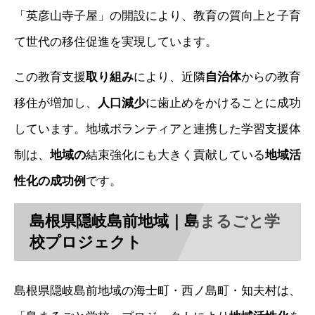
「英彦山寺子屋」の開設により、教育の質向上と子育
て世代の移住促進を実現しています。
この教育支援
取り組み
により、近隣
自治体
からの教育
移住が増加し、
人口減少
に歯止めをかけることに成功
しています。地域ボランティアと連携した学習支援体
制は、
地域の
結束強化にも大きく貢献している
地域活
性化の成功例
です。
島根県隠岐島前地域｜島まるごと学
校プロジェクト
島根県隠岐島前地域の海士町・西ノ島町・知夫村は、