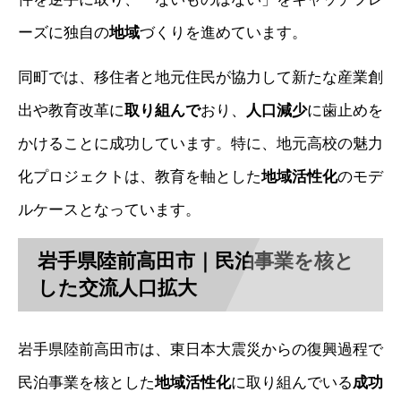
ーズに独自の
地域
づくりを進めています。
同町では、移住者と地元住民が協力して新たな産業創
出や教育改革に
取り組んで
おり、
人口減少
に歯止めを
かけることに成功しています。特に、地元高校の魅力
化プロジェクトは、教育を軸とした
地域活性化
のモデ
ルケースとなっています。
岩手県陸前高田市｜民泊事業を核と
した交流人口拡大
岩手県陸前高田市は、東日本大震災からの復興過程で
民泊事業を核とした
地域活性化
に取り組んでいる
成功