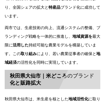
り、全国シェアの拡大と
特産品
ブランド化に成功して
います。
両市では、生産技術の向上、流通システムの整備、ブ
ランディング戦略を一体的に推進し、
地域資源を
最大
限に
活用した
持続可能な農業モデルを構築していま
す。この
取り組み
により、若い農業従事者の確保と
地
域経済
の活性化を同時に実現しています。
秋田県大仙市｜米どころのブランド
化と販路拡大
秋田県大仙市は、米生産を核とした
地域活性化
に取り