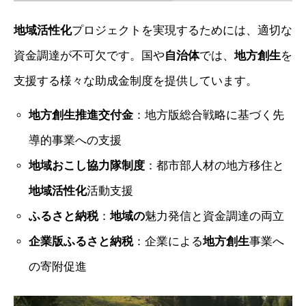
地域活性化
プロジェクトを実現するためには、適切な
資金調達が不可欠です。国や
自治体
では、
地方創生
を
支援する様々な助成金制度を提供しています。
地方創生推進交付金
：地方版総合戦略に基づく先
導的事業への支援
地域おこし協力隊制度
：都市部人材の地方移住と
地域活性化
活動支援
ふるさと納税
：
地域の
魅力発信と資金調達の両立
企業版ふるさと納税
：企業による
地方創生
事業へ
の寄附促進