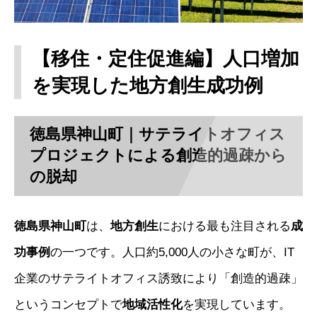
【移住・定住促進編】人口増加
を実現した地方創生成功例
徳島県神山町｜サテライトオフィス
プロジェクトによる創造的過疎から
の脱却
徳島県神山町
は、
地方創生
における最も注目される
成
功事例
の一つです。人口約5,000人の小さな町が、IT
企業のサテライトオフィス誘致により「創造的過疎」
というコンセプトで
地域活性化
を実現しています。