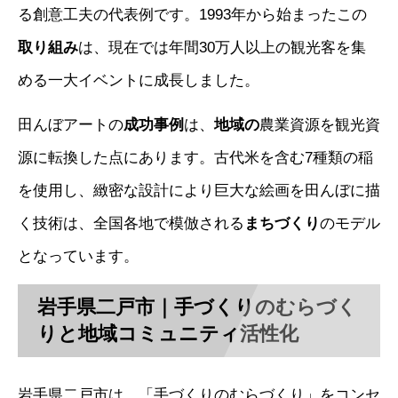
る創意工夫の代表例です。1993年から始まったこの
取り組み
は、現在では年間30万人以上の観光客を集
める一大イベントに成長しました。
田んぼアートの
成功事例
は、
地域の
農業資源を観光資
源に転換した点にあります。古代米を含む7種類の稲
を使用し、緻密な設計により巨大な絵画を田んぼに描
く技術は、全国各地で模倣される
まちづくり
のモデル
となっています。
岩手県二戸市｜手づくりのむらづく
りと地域コミュニティ活性化
岩手県二戸市は、「手づくりのむらづくり」をコンセ