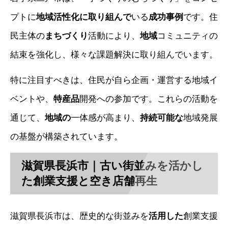
プトに
地域活性化に取り組んで
いる
成功事例
です。住
民主体の
まちづくり
活動により、
地域
コミュニティの
結束を強化し、様々な課題解決に取り組んでいます。
特に注目すべきは、住民が自ら企画・運営する地域イ
ベントや、
特産品
開発への参加です。これらの活動を
通じて、
地域の
一体感が高まり、
持続可能な
地域発展
の基盤が構築されています。
滋賀県長浜市｜古い街並みを活かし
た創業支援と空き店舗再生
滋賀県長浜市は、歴史的な街並みを
活用した
創業支援