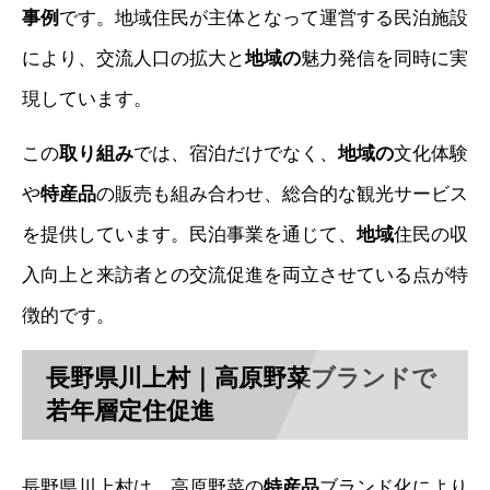
事例
です。地域住民が主体となって運営する民泊施設
により、交流人口の拡大と
地域の
魅力発信を同時に実
現しています。
この
取り組み
では、宿泊だけでなく、
地域の
文化体験
や
特産品
の販売も組み合わせ、総合的な観光サービス
を提供しています。民泊事業を通じて、
地域
住民の収
入向上と来訪者との交流促進を両立させている点が特
徴的です。
長野県川上村｜高原野菜ブランドで
若年層定住促進
長野県川上村は、高原野菜の
特産品
ブランド化により