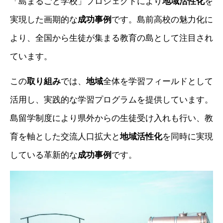
「島まるごと学校」プロジェクトにより
地域活性化
を
実現した画期的な
成功事例
です。島前高校の魅力化に
より、全国から生徒が集まる教育の島として注目され
ています。
この
取り組み
では、
地域
全体を学習フィールドとして
活用し、実践的な学習プログラムを提供しています。
島留学制度により県外からの生徒受け入れも行い、教
育を軸とした交流人口拡大と
地域活性化
を同時に実現
している革新的な
成功事例
です。