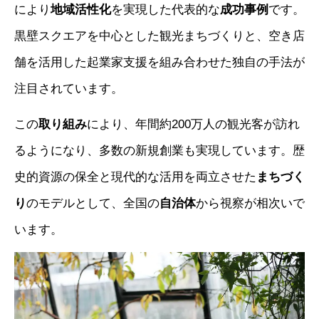
により
地域活性化
を実現した代表的な
成功事例
です。
黒壁スクエアを中心とした観光まちづくりと、空き店
舗を活用した起業家支援を組み合わせた独自の手法が
注目されています。
この
取り組み
により、年間約200万人の観光客が訪れ
るようになり、多数の新規創業も実現しています。歴
史的資源の保全と現代的な活用を両立させた
まちづく
り
のモデルとして、全国の
自治体
から視察が相次いで
います。