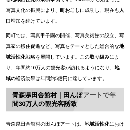
写真文化の振興により、
町おこし
に成功し、現在も
人
口
増加を続けています。
同町では、写真甲子園の開催、写真美術館の設立、写
真家の移住促進など、写真をテーマとした総合的な
地
域活性化
戦略を展開しています。この
取り組み
によ
り、年間約10万人の観光客が訪れるようになり、
地
域の
経済効果は年間約5億円に達しています。
青森県田舎館村｜田んぼアートで年
間30万人の観光客誘致
青森県田舎館村の田んぼアートは、
地域活性化
におけ