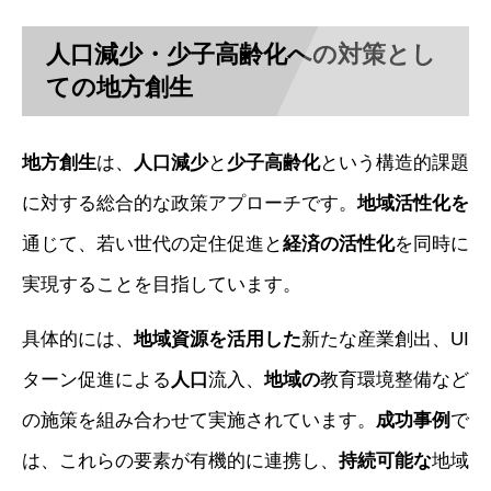
人口減少・少子高齢化への対策とし
ての地方創生
地方創生
は、
人口減少
と
少子高齢化
という構造的課題
に対する総合的な政策アプローチです。
地域活性化を
通じて、若い世代の定住促進と
経済の活性化
を同時に
実現することを目指しています。
具体的には、
地域資源を活用した
新たな産業創出、UI
ターン促進による
人口
流入、
地域の
教育環境整備など
の施策を組み合わせて実施されています。
成功事例
で
は、これらの要素が有機的に連携し、
持続可能な
地域