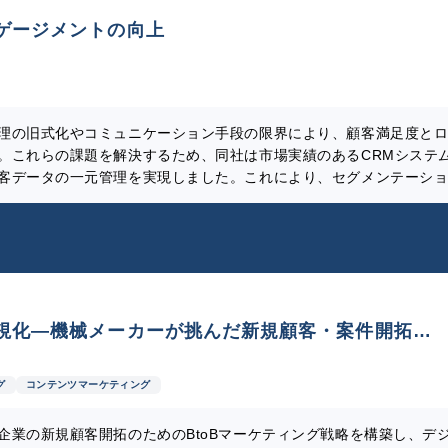
ゲージメントの向上
理の旧式化やコミュニケーション手段の限界により、顧客満足度と
。これらの課題を解決するため、同社は市場実績のあるCRMシステ
客データの一元管理を実現しました。これにより、セグメンテーシ
的なマーケティング活動が可能となりました。さらに、顧客とのコ
な関係構築を推進しました。プロジェクトはアジャイル手法を採用
のフィードバックを積極的に取り入れ、ユーザビリティを高めると
ーション要素を導入し、モチベーションとスキルの向上を図りまし
ゲージメントの向上と競争力の強化に成功しました。
視化―機械メーカーが挑んだ新規顧客・案件開拓の
グ
コンテンツマーケティング
企業の新規顧客開拓のためのBtoBマーケティング戦略を構築し、デ