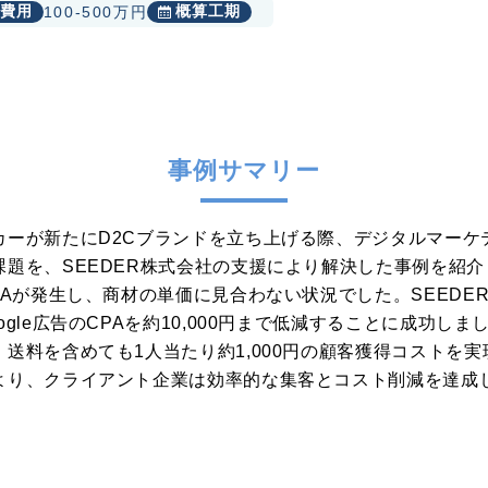
費用
概算工期
100-500万円
事例サマリー
カーが新たにD2Cブランドを立ち上げる際、デジタルマーケ
題を、SEEDER株式会社の支援により解決した事例を紹
PAが発生し、商材の単価に見合わない状況でした。SEEDE
gle広告のCPAを約10,000円まで低減することに成功し
送料を含めても1人当たり約1,000円の顧客獲得コストを
より、クライアント企業は効率的な集客とコスト削減を達成