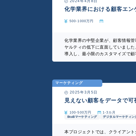
2024年4月8日
化学業界における顧客エン
500-1000万円
化学業界の中堅企業が、顧客情報管
ヤルティの低下に直面していました
導入し、最小限のカスタマイズで顧
とターゲティングが強化され、効果
ニケーション手段を多様化し、密接
迅速かつ柔軟な対応を実現。従業員
に、トレーニングにはゲーミフィケ
マーケティング
これらの取り組みにより、顧客エン
2025年3月5日
見えない顧客をデータで可
デジタルシフト
100-500万円
1-3カ月
BtoBマーケティング
デジタルマーケティン
本プロジェクトでは、クライアント