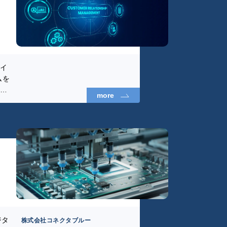
ロイ
ムを
ョン
more
ミュ
し、
とも
た。
ジタ
株式会社コネクタブルー