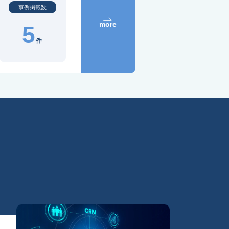
事例掲載数
more
5
件