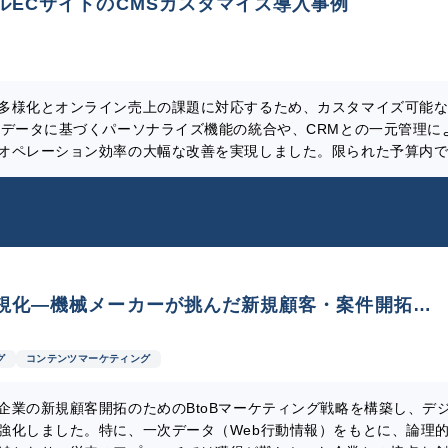
ルECサイトのCMSカスタマイズ導入事例
多様化とオンライン売上の課題に対応するため、カスタマイズ可能
動データに基づくパーソナライズ機能の統合や、CRMとの一元管理に
オペレーション効率の大幅な改善を実現しました。限られた予算内
ントのビジョンに沿ったカスタマイズプランの策定、ユーザビリテ
定、アジャイル開発の採用、そして継続的な顧客フィードバックの
。これらの取り組みにより、ECサイトの革新と顧客体験の向上が達
視化―機械メーカーが挑んだ新規顧客・案件開拓の
グ
コンテンツマーケティング
企業の新規顧客開拓のためのBtoBマーケティング戦略を構築し、デ
強化しました。特に、一次データ（Web行動情報）をもとに、論理