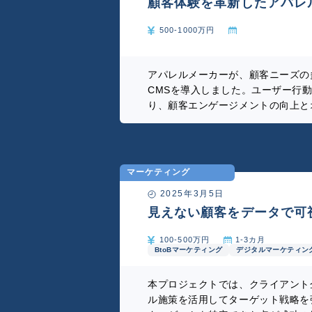
顧客体験を革新したアパレ
500-1000万円
アパレルメーカーが、顧客ニーズの
CMSを導入しました。ユーザー行
り、顧客エンゲージメントの向上と
プロジェクト成功の鍵は、クライア
ストの徹底、データ駆動型の意思決
と迅速な改善策の実行にありました
れました。
マーケティング
2025年3月5日
見えない顧客をデータで可
デジタルシフト
100-500万円
1-3カ月
BtoBマーケティング
デジタルマーケティン
本プロジェクトでは、クライアント
ル施策を活用してターゲット戦略を