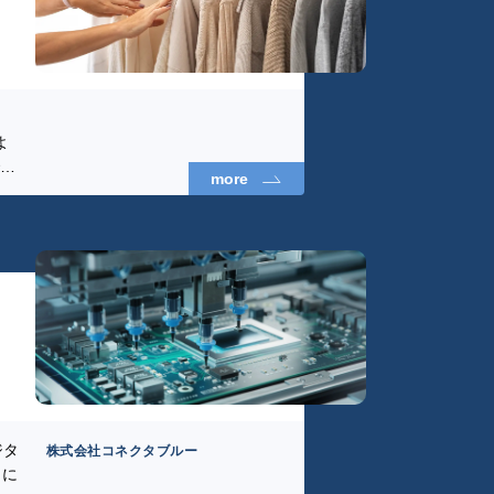
な
よ
での
more
ィテ
収集
成さ
ジタ
株式会社コネクタブルー
的に