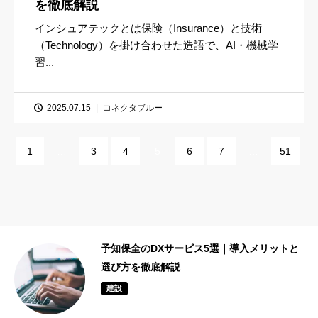
を徹底解説
インシュアテックとは保険（Insurance）と技術
（Technology）を掛け合わせた造語で、AI・機械学
習...
2025.07.15
コネクタブルー
1
…
3
4
5
6
7
…
51
と
設備メンテナンス会社5選|予防保全・予知保
全に強い企業と選び方を解説
建設