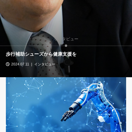
インタビュー
補助シューズから健康支援を
デジ
.07.11
インタビュー
2024