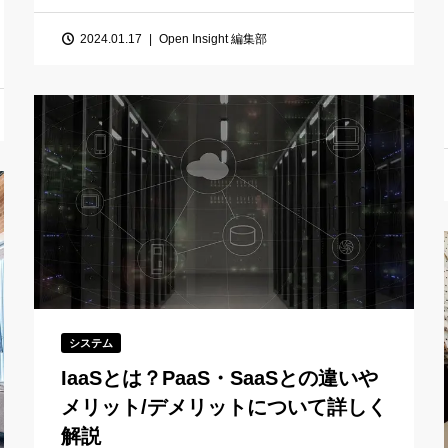
2024.01.17
Open Insight 編集部
システム
IaaSとは？PaaS・SaaSとの違いや
メリット/デメリットについて詳しく
解説