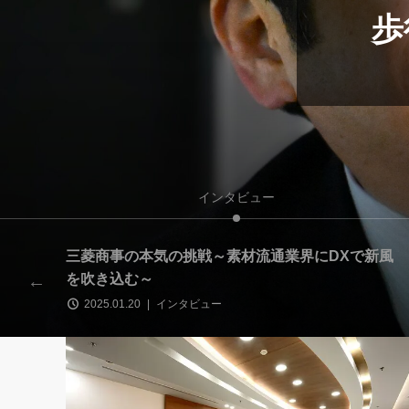
歩
インタビュー
で儲
三菱商事の本気の挑戦～素材流通業界にDXで新風
を吹き込む～
2025.01.20
インタビュー