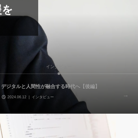
援を
インタビュー
デジタルと人間性が融合する時代へ【後編】
デ
2024.06.12
インタビュー
2