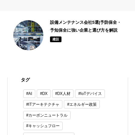
ギヤ工作機械メーカー10選｜選び方
と加工技術の最新動向を徹底解説
素材加工
タグ
AI
DX
DX人材
IoTデバイス
ITアーキテクチャ
エネルギー政策
カーボンニュートラル
キャッシュフロー