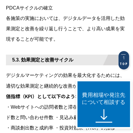
PDCAサイクルの確立
各施策の実施においては、デジタルデータを活用した効
果測定と改善を繰り返し行うことで、より高い成果を実
現することが可能です。
5.3. 効果測定と改善サイクル
TOP
デジタルマーケティングの効果を最大化するためには、
主要な評
適切な効果測定と継続的な改善が不可欠です。
費用相場や発注先
価指標（KPI）として以下のような項目を設定
します。
について相談する
・Webサイトへの訪問者数と滞在時間 ・資料ダウンロー
ド数と問い合わせ件数 ・見込み顧客の獲得数と育成状況
・商談創出数と成約率 ・投資対効果（ROI）の推移