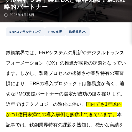
略的パートナー
2025年4月15日
ERPコンサルティング
PMO支援
鉄鋼業界DX
鉄鋼業界では、ERPシステムの刷新やデジタルトランス
フォーメーション（DX）の推進が喫緊の課題となってい
ます。しかし、製造プロセスの複雑さや業界特有の商習
慣により、ERPの導入プロジェクトは難易度が高く、適
切なPMO支援パートナーの選定が成功の鍵を握ります。
近年ではテクノロジーの進化に伴い、
国内でも1年以内
かつ1億円未満での導入事例も多数出てきています。
本
記事では、鉄鋼業界特有の課題を熟知し、確かな実績を