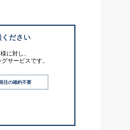
談ください
業様に対し、
ングサービスです。
発注の確約不要