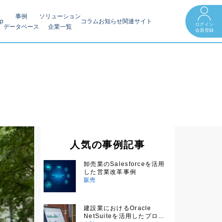
事例
ソリューション
op
コラム
お知らせ
関連サイト
ログイン
データベース
企業一覧
会員登録
人気の事例記事
卸売業のSalesforceを活用
した営業改革事例
販売
建設業におけるOracle
NetSuiteを活用したプロジ