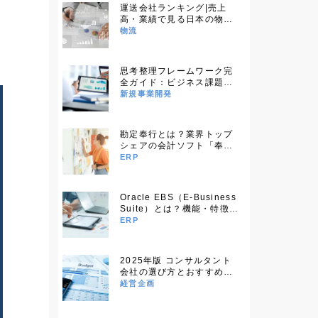
運送会社ランキング|売上
高・業績で見る日本の物流
業界大手企業完全ガイド
物流
思考整理フレームワーク完
全ガイド：ビジネス課題を
効率的に解決する45の実践
新規事業開発
的手法
勘定奉行とは？業界トップ
シェアの会計ソフト「奉行
シリーズ」の機能と導入メ
ERP
リットを完全解説
Oracle EBS（E-Business
Suite）とは？機能・特徴か
ら導入メリットまで詳しく
ERP
解説
2025年版 コンサルタント
会社の選び方とおすすめ企
業一覧
経営企画