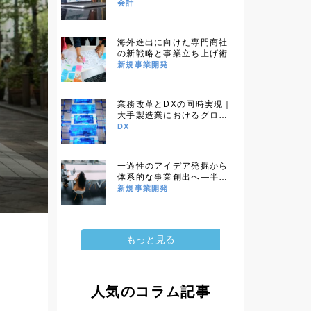
ェクト管理事例
会計
海外進出に向けた専門商社
の新戦略と事業立ち上げ術
新規事業開発
業務改革とDXの同時実現｜
大手製造業におけるグロー
バルERP構想策定事例
DX
一過性のアイデア発掘から
体系的な事業創出へ―半導
体商社の組織改革事例
新規事業開発
もっと見る
人気のコラム記事